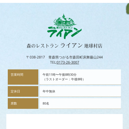
ライアン
森のレストラン
地球村店
〒038-2817 青森県つがる市森田町床舞藤山244
TEL:
0173-26-3007
営業時間
午前11時〜午後8時30分
（ラストオーダー：午後8時）
定休日
年中無休
席数
80名