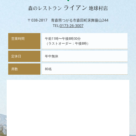
ライアン
森のレストラン
地球村店
〒038-2817 青森県つがる市森田町床舞藤山244
TEL:
0173-26-3007
営業時間
午前11時〜午後8時30分
（ラストオーダー：午後8時）
定休日
年中無休
席数
80名