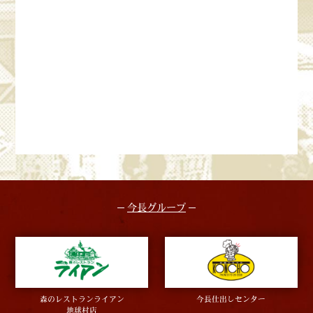
今長グループ
森のレストランライアン
今長仕出しセンター
地球村店