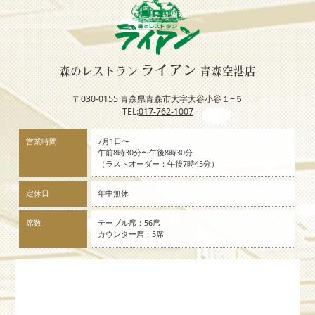
ライアン
森のレストラン
青森空港店
〒030-0155 青森県青森市大字大谷小谷１−５
TEL:
017-762-1007
営業時間
7月1日〜
午前8時30分〜午後8時30分
（ラストオーダー：午後7時45分）
定休日
年中無休
席数
テーブル席：56席
カウンター席：5席