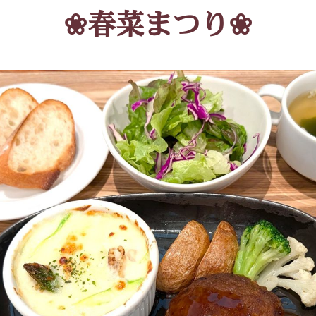
❀
春菜まつり
❀