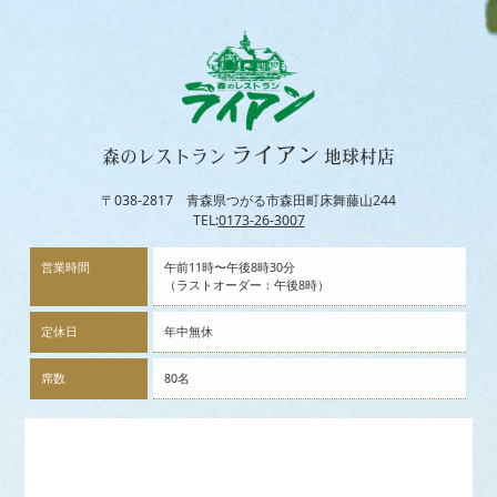
ライアン
森のレストラン
地球村店
〒038-2817 青森県つがる市森田町床舞藤山244
TEL:
0173-26-3007
営業時間
午前11時〜午後8時30分
（ラストオーダー：午後8時）
定休日
年中無休
席数
80名